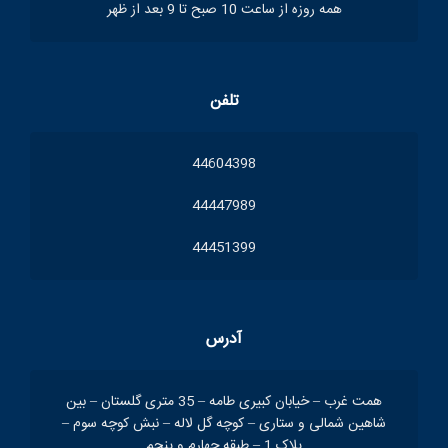
همه روزه از ساعت 10 صبح تا 9 بعد از ظهر
تلفن
44604398
44447989
44451399
آدرس
همت غرب – خیابان کبیری طامه – 35 متری گلستان – بین
شاهین شمالی و ستاری – کوچه گل لاله – نبش کوچه سوم –
پلاک 1 – طبقه چهارم و پنجم