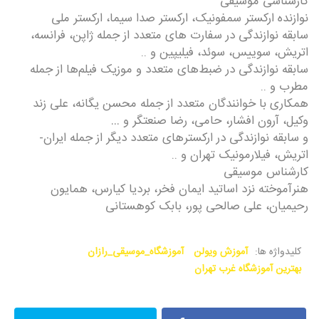
کارشناسی موسیقی
نوازنده ارکستر سمفونیک، ارکستر صدا سیما، ارکستر ملی
سابقه نوازندگی در سفارت های متعدد از جمله ژاپن، فرانسه،
اتریش، سوییس، سوئد، فیلیپین و ..
سابقه نوازندگی در ضبط‌های متعدد و موزیک فیلم‌ها از جمله
مطرب و ..
همکاری با خوانندگان متعدد از جمله محسن یگانه، علی زند
وکیل، آرون افشار، حامی، رضا صنعتگر و …
و سابقه نوازندگی در ارکسترهای متعدد دیگر از جمله ایران-
اتریش، فیلارمونیک تهران و ..
کارشناس موسیقی
هنرآموخته نزد اساتید ایمان فخر، بردیا کیارس، همایون
رحیمیان، علی صالحی پور، بابک کوهستانی
کلیدواژه ها:
آموزش ویولن
آموزشگاه_موسیقی_رازان
بهترین آموزشگاه غرب تهران