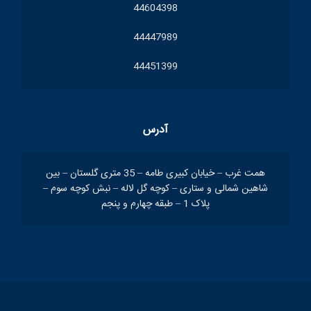
44604398
44447989
44451399
آدرس
همت غرب – خیابان کبیری طامه – 35 متری گلستان – بین
شاهین شمالی و ستاری – کوچه گل لاله – نبش کوچه سوم –
پلاک 1 – طبقه چهارم و پنجم