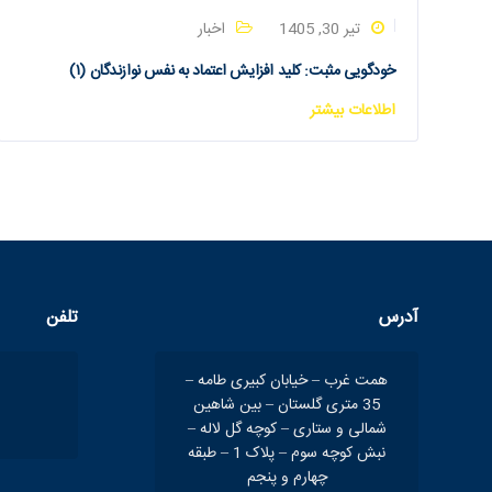
تیر 30, 1405
اخبار
خودگویی مثبت: کلید افزایش اعتماد به نفس نوازندگان (۱)
اطلاعات بیشتر
آدرس
تلفن
همت غرب – خیابان کبیری طامه –
35 متری گلستان – بین شاهین
شمالی و ستاری – کوچه گل لاله –
نبش کوچه سوم – پلاک 1 – طبقه
چهارم و پنجم