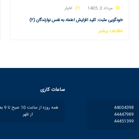
مرداد 3, 1405
اخبار
خودگویی مثبت: کلید افزایش اعتماد به نفس نوازندگان (۲)
اطلاعات بیشتر
ساعات کاری
44604398
همه روزه از ساعت 10
44447989
از ظهر
44451399